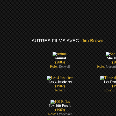
AUTRES FILMS AVEC:
Jim Brown
Animal
She 
(2005)
(2
Role:
Berwell
Role:
Geron
Les 4 Justiciers
Les Dem
(1982)
(1
Role:
J
Role:
J
Les 100 Fusils
(1969)
Role:
Lyedecker