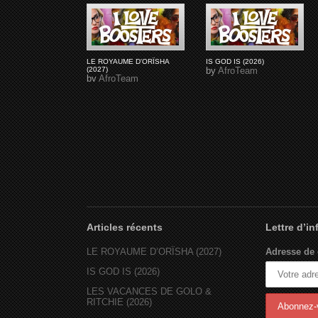
LE ROYAUME D'ORÏSHA
IS GOD IS (2026)
(2027)
by
AfroTeam
by
AfroTeam
Articles récents
Lettre d’i
LE ROYAUME D’ORÏSHA (2027)
Adresse de 
IS GOD IS (2026)
LES VACANCES DE GOLO &
RITCHIE (2026)