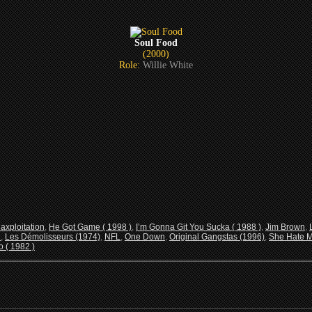
Soul Food
(2000)
Role:
Willie White
laxploitation
,
He Got Game ( 1998 )
,
I’m Gonna Git You Sucka ( 1988 )
,
Jim Brown
,
d
,
Les Démolisseurs (1974)
,
NFL
,
One Down
,
Original Gangstas (1996)
,
She Hate M
o ( 1982 )