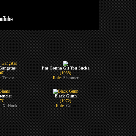
Gangstas
I’m Gonna Git You Sucka
96)
(1988)
e Trevor
Role:
Slammer
tencier
Black Gunn
73)
(1972)
is X. Hook
Role:
Gunn