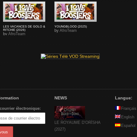
LES VACANCES DE GOLO &
YOUNGBLOOD (2025)
RITCHIE (2026)
by
AfroTeam
by
AfroTeam
nformation
NEWS
Langue:
courrier électronique:
Français
English
LE ROYAUME D’ORÏSHA
Español
(2027)