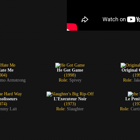
Hate Me
He Got Game
Original 
004)
(1998)
(19
imo Armstrong
Role:
Spivey
Role:
Jak
olisseurs
L’Executeur Noir
Le Peni
974)
(1973)
(19
immy Lait
Role:
Slaughter
Role:
Curt