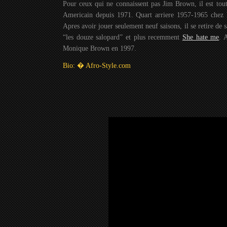
Pour ceux qui ne connaissent pas Jim Brown, il est to
Americain depuis 1971. Quart arriere 1957-1965 chez 
Apres avoir jouer seulement neuf saisons, il se retire de 
“les douze salopard” et plus recemment
She hate me
. 
Monique Brown en 1997.
Bio: � Afro-Style.com