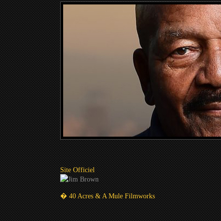
Site Officiel
� 40 Acres & A Mule Filmworks