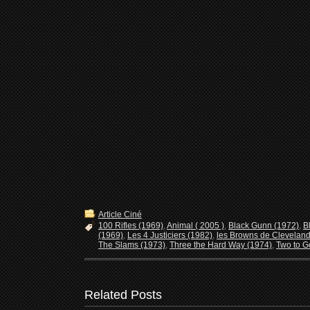
Article Ciné
100 Rifles (1969)
,
Animal ( 2005 )
,
Black Gunn (1972)
,
B
(1969)
,
Les 4 Justiciers (1982)
,
les Browns de Clevelan
The Slams (1973)
,
Three the Hard Way (1974)
,
Two to G
Related Posts