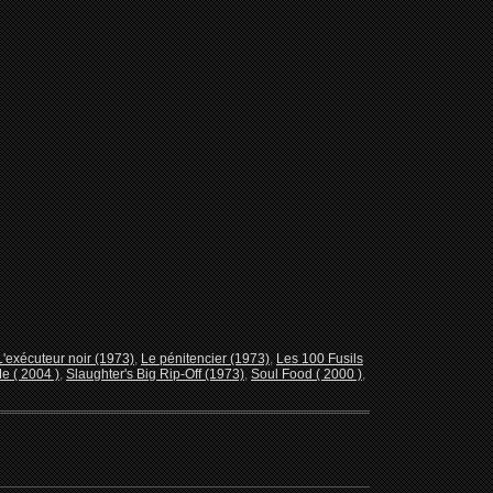
L'exécuteur noir (1973)
,
Le pénitencier (1973)
,
Les 100 Fusils
e ( 2004 )
,
Slaughter's Big Rip-Off (1973)
,
Soul Food ( 2000 )
,