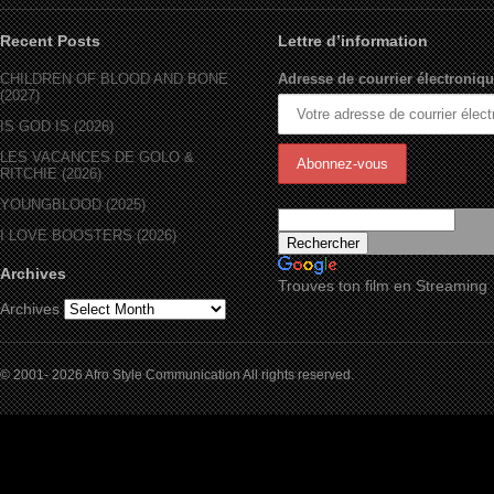
Recent Posts
Lettre d’information
CHILDREN OF BLOOD AND BONE
Adresse de courrier électroniqu
(2027)
IS GOD IS (2026)
LES VACANCES DE GOLO &
RITCHIE (2026)
YOUNGBLOOD (2025)
I LOVE BOOSTERS (2026)
Archives
Trouves ton film en Streaming
Archives
© 2001- 2026 Afro Style Communication All rights reserved.