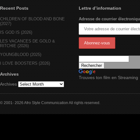
Recent Posts
Lettre d’information
CHILDREN OF BLOOD AND BONE
Adresse de courrier électroniqu
(2027)
IS GOD IS (2026)
LES VACANCES DE GOLO &
RITCHIE (2026)
YOUNGBLOOD (2025)
I LOVE BOOSTERS (2026)
Archives
Trouves ton film en Streaming
Archives
© 2001- 2026 Afro Style Communication All rights reserved.