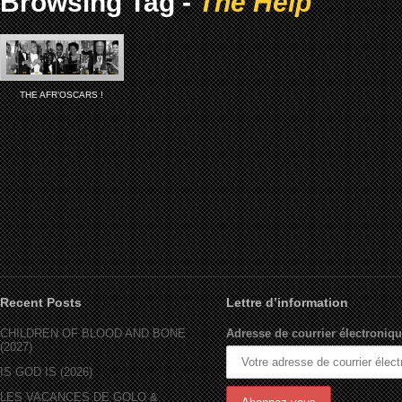
Browsing Tag -
The Help
THE AFR’OSCARS !
Recent Posts
Lettre d’information
CHILDREN OF BLOOD AND BONE
Adresse de courrier électroniqu
(2027)
IS GOD IS (2026)
LES VACANCES DE GOLO &