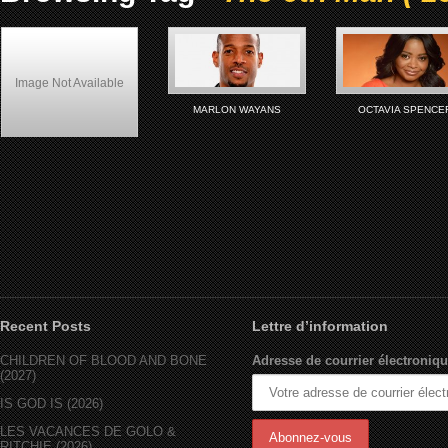
Image Not Available
MARLON WAYANS
OCTAVIA SPENCE
The Sixth Man (1997)
Recent Posts
Lettre d’information
CHILDREN OF BLOOD AND BONE
Adresse de courrier électroniqu
(2027)
IS GOD IS (2026)
LES VACANCES DE GOLO &
RITCHIE (2026)