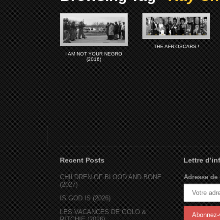
THE AFR’OSCARS !
I AM NOT YOUR NEGRO
(2016)
Recent Posts
Lettre d’i
CHILDREN OF BLOOD AND BONE
Adresse de 
(2027)
IS GOD IS (2026)
LES VACANCES DE GOLO &
RITCHIE (2026)