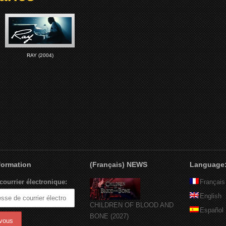
RAY (2004)
nformation
(Français) NEWS
Language
courrier électronique:
Français
English
CHILDREN OF BLOOD AND
Español
BONE (2027)