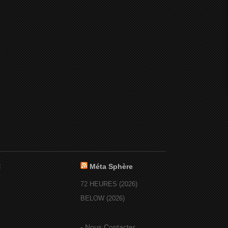
:
Méta Sphère
72 HEURES (2026)
BELOW (2026)
-
Nous Contacter