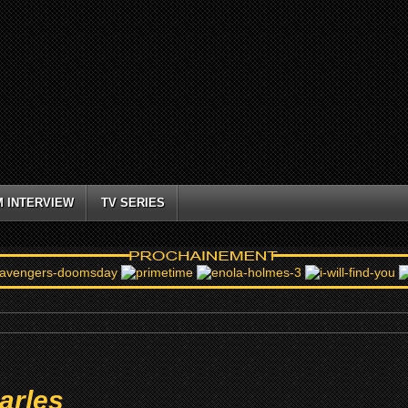
M INTERVIEW
TV SERIES
arles