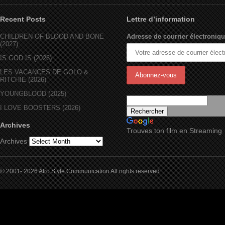
Recent Posts
Lettre d’information
CHILDREN OF BLOOD AND BONE
Adresse de courrier électroniqu
(2027)
IS GOD IS (2026)
LES VACANCES DE GOLO &
RITCHIE (2026)
YOUNGBLOOD (2025)
I LOVE BOOSTERS (2026)
Archives
Trouves ton film en Streaming
Archives
© 2001- 2026 Afro Style Communication All rights reserved.