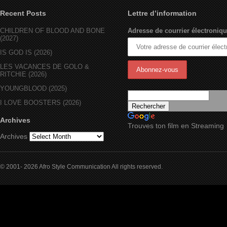
Recent Posts
Lettre d’information
CHILDREN OF BLOOD AND BONE
Adresse de courrier électroniqu
(2027)
IS GOD IS (2026)
LES VACANCES DE GOLO &
RITCHIE (2026)
YOUNGBLOOD (2025)
I LOVE BOOSTERS (2026)
Archives
Trouves ton film en Streaming
Archives
© 2001- 2026 Afro Style Communication All rights reserved.