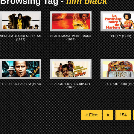
Browsing Tag -
film black
SCREAM BLACULA SCREAM
BLACK MAMA, WHITE MAMA
COFFY (1973)
(1973)
(1973)
HELL UP IN HARLEM (1973)
SLAUGHTER’S BIG RIP-OFF
DETROIT 9000 (197
(1973)
« First
«
154