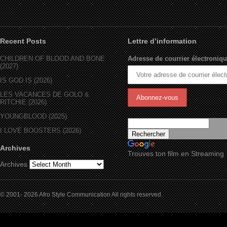
Recent Posts
Lettre d’information
CHILDREN OF BLOOD AND BONE
Adresse de courrier électroniqu
(2027)
IS GOD IS (2026)
LES VACANCES DE GOLO &
RITCHIE (2026)
YOUNGBLOOD (2025)
I LOVE BOOSTERS (2026)
Archives
Trouves ton film en Streaming
Archives
© 2001- 2026 Afro Style Communication All rights reserved.