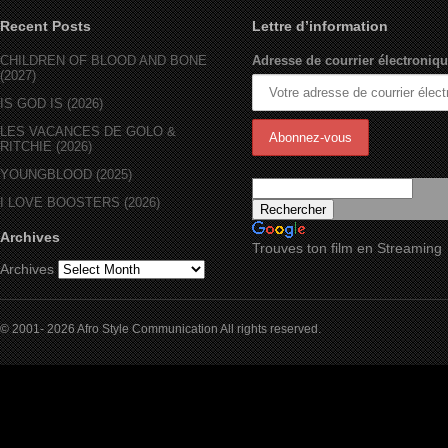
Recent Posts
Lettre d’information
CHILDREN OF BLOOD AND BONE
Adresse de courrier électroniqu
(2027)
IS GOD IS (2026)
LES VACANCES DE GOLO &
RITCHIE (2026)
YOUNGBLOOD (2025)
I LOVE BOOSTERS (2026)
Archives
Trouves ton film en Streaming
Archives
© 2001- 2026 Afro Style Communication All rights reserved.