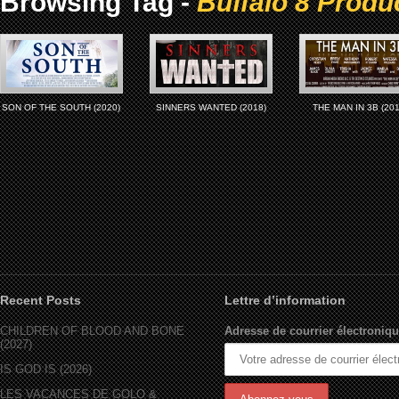
Browsing Tag -
Buffalo 8 Produ
SON OF THE SOUTH (2020)
SINNERS WANTED (2018)
THE MAN IN 3B (201
Recent Posts
Lettre d’information
CHILDREN OF BLOOD AND BONE
Adresse de courrier électroniqu
(2027)
IS GOD IS (2026)
LES VACANCES DE GOLO &