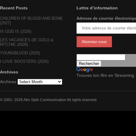
Recent Posts
Lettre d’information
CHILDREN OF BLOOD AND BONE
Adresse de courrier électroniqu
(2027)
IS GOD IS (2026)
LES VACANCES DE GOLO &
RITCHIE (2026)
YOUNGBLOOD (2025)
I LOVE BOOSTERS (2026)
Archives
Trouves ton film en Streaming
Archives
© 2001- 2026 Afro Style Communication All rights reserved.