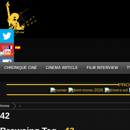
CHRONIQUE CINÉ
CINEMA ARTICLE
FILM INTERVIEW
T
Home
»
42