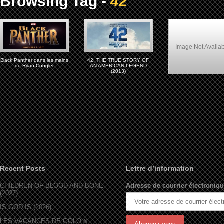
Browsing Tag -
42
Image Not Availa
Black Panther dans les mains
42: THE TRUE STORY OF
de Ryan Coogler
AN AMERICAN LEGEND
(2013)
BIOPIC AFRICAN-AME
MOVIE
Recent Posts
Lettre d’information
CHILDREN OF BLOOD AND BONE
Adresse de courrier électroniqu
(2027)
IS GOD IS (2026)
LES VACANCES DE GOLO &