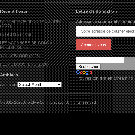
Recent Posts
Lettre d’information
CHILDREN OF BLOOD AND BONE
Adresse de courrier électroniqu
(2027)
IS GOD IS (2026)
LES VACANCES DE GOLO &
RITCHIE (2026)
YOUNGBLOOD (2025)
I LOVE BOOSTERS (2026)
Archives
Trouves ton film en Streaming
Archives
© 2001- 2026 Afro Style Communication All rights reserved.