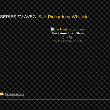
SERIES TV AVEC:
Salli Richardson-Whitfield
The Jamie Foxx Show
(1996)
Role:
Camille Turner
Cinema Article