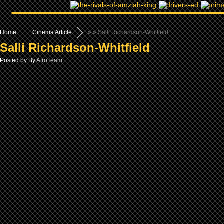
Home
Cinema Article
»
» Salli Richardson-Whitfield
Salli Richardson-Whitfield
Posted by By
AfroTeam