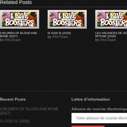
Related Posts
CHILDREN OF BLOOD AND
IS GOD IS (2026)
LES VACANCES DE G
BONE (2027)
by
AfroTeam
RITCHIE (2026)
by
AfroTeam
by
AfroTeam
Recent Posts
Lettre d’information
CHILDREN OF BLOOD AND BONE
Adresse de courrier électroniqu
(2027)
IS GOD IS (2026)