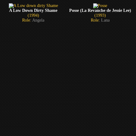
A Low Down Dirty Shame
Posse (La Revanche de Jessie Lee)
(1994)
(1993)
Role:
Angela
Role:
Lana