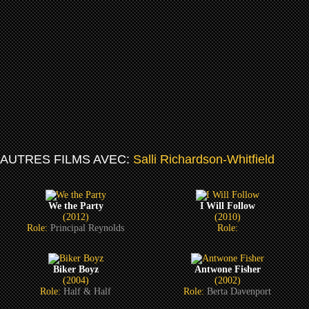
AUTRES FILMS AVEC:
Salli Richardson-Whitfield
We the Party
I Will Follow
(2012)
(2010)
Role:
Principal Reynolds
Role:
Biker Boyz
Antwone Fisher
(2004)
(2002)
Role:
Half & Half
Role:
Berta Davenport