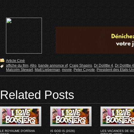
Article Ciné
affiche du film
,
Afro
,
bande annonce vf
,
Craig Shapiro
,
Dr Dolittle 4
,
Dr Dolittle 
Malcolm Stewart
,
Matt Lieberman
,
movie
,
Peter Coyote
,
President des Etats-Un
Related Posts
LE ROYAUME D'ORÏSHA
IS GOD IS (2026)
LES VACANCES DE G