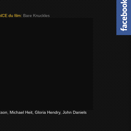
E du film:
Bare Knuckles
son, Michael Heit, Gloria Hendry, John Daniels