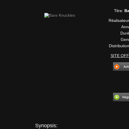
Titre:
Ba
Réalisateur
Ann
Duré
Gen
Distribution
SITE OFF
Synopsis: