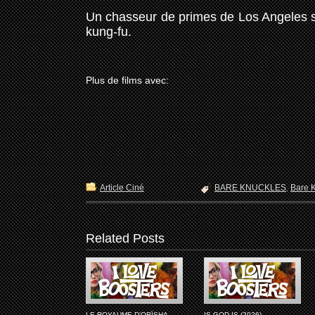
Un chasseur de primes de Los Angeles s
kung-fu.
Plus de films avec:
Article Ciné
BARE KNUCKLES
,
Bare 
Related Posts
LE ROYAUME D'ORÏSHA
IS GOD IS (2026)