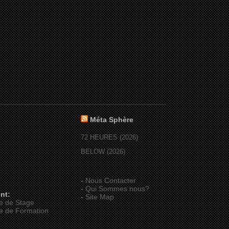
Méta Sphère
72 HEURES (2026)
BELOW (2026)
-
Nous Contacter
-
Qui Sommes nous?
nt:
-
Site Map
e de Stage
e de Formation