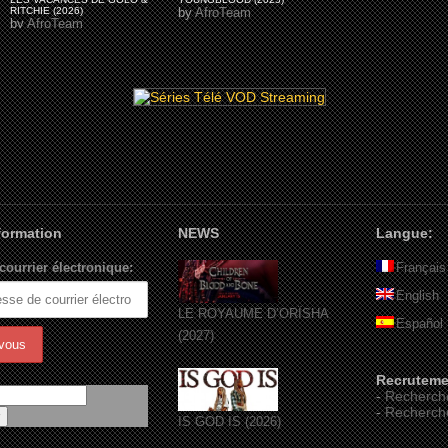
RITCHIE (2026)
by
AfroTeam
by
AfroTeam
nformation
NEWS
Langue:
courrier électronique:
Français
English
LE ROYAUME D’ORÏSHA
Español
(2027)
Recruteme
-
Recherch
-
Recherch
IS GOD IS (2026)