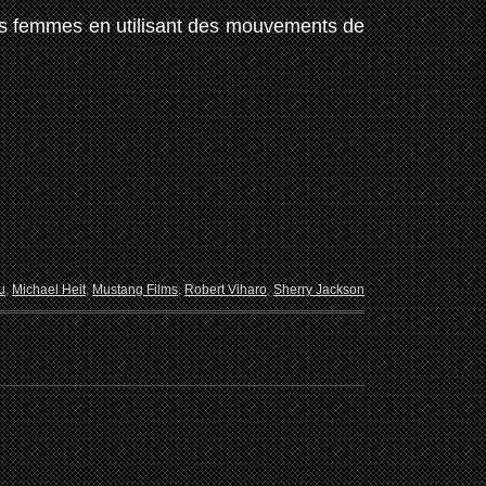
es femmes en utilisant des mouvements de
u
,
Michael Heit
,
Mustang Films
,
Robert Viharo
,
Sherry Jackson