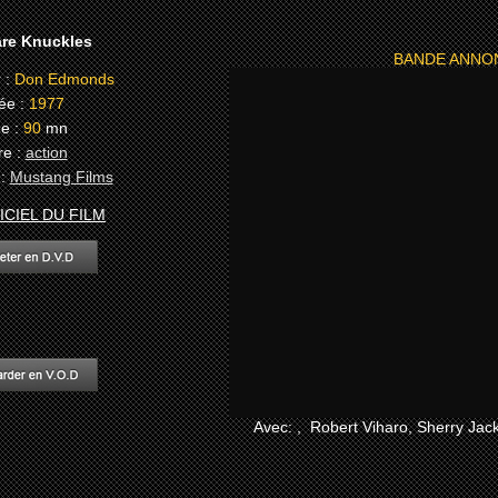
re Knuckles
BANDE ANNONC
 :
Don Edmonds
ée :
1977
e :
90
mn
re :
action
:
Mustang Films
ICIEL DU FILM
Avec: , Robert Viharo, Sherry Jack