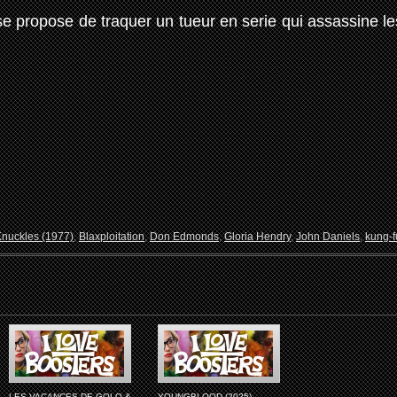
e propose de traquer un tueur en serie qui assassine l
Knuckles (1977)
,
Blaxploitation
,
Don Edmonds
,
Gloria Hendry
,
John Daniels
,
kung-f
LES VACANCES DE GOLO &
YOUNGBLOOD (2025)