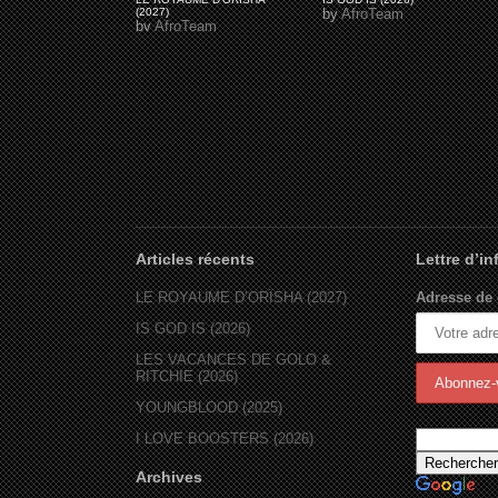
(2027)
by
AfroTeam
by
AfroTeam
Articles récents
Lettre d’i
LE ROYAUME D’ORÏSHA (2027)
Adresse de 
IS GOD IS (2026)
LES VACANCES DE GOLO &
RITCHIE (2026)
YOUNGBLOOD (2025)
I LOVE BOOSTERS (2026)
Archives