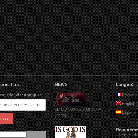
nformation
NEWS
Langue:
courrier électronique:
Français
English
LE ROYAUME D’ORÏSHA
Español
(2027)
Recruteme
-
Recherch