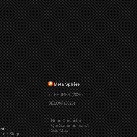
Méta Sphère
72 HEURES (2026)
BELOW (2026)
-
Nous Contacter
-
Qui Sommes nous?
nt:
-
Site Map
e de Stage