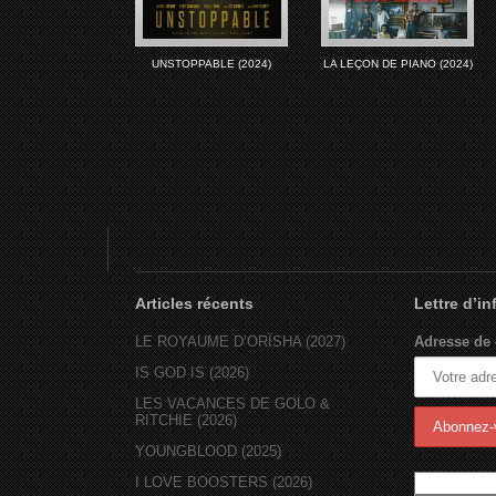
UNSTOPPABLE (2024)
LA LEÇON DE PIANO (2024)
Articles récents
Lettre d’i
LE ROYAUME D’ORÏSHA (2027)
Adresse de 
IS GOD IS (2026)
LES VACANCES DE GOLO &
RITCHIE (2026)
YOUNGBLOOD (2025)
I LOVE BOOSTERS (2026)