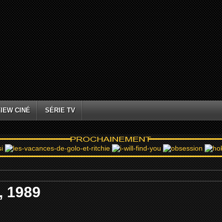
IEW CINÉ
SÉRIE TV
, 1989