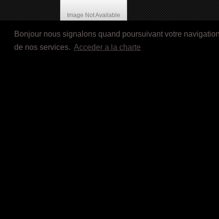
Image Not Available
Bonjour nous signalons quand poursuivant votre navigation s
de nos services.
Acceder a la charte
Lean on Me (1989)
Articles récents
Lettre d’i
LE ROYAUME D’ORÏSHA (2027)
Adresse de 
IS GOD IS (2026)
LES VACANCES DE GOLO &
RITCHIE (2026)
YOUNGBLOOD (2025)
I LOVE BOOSTERS (2026)