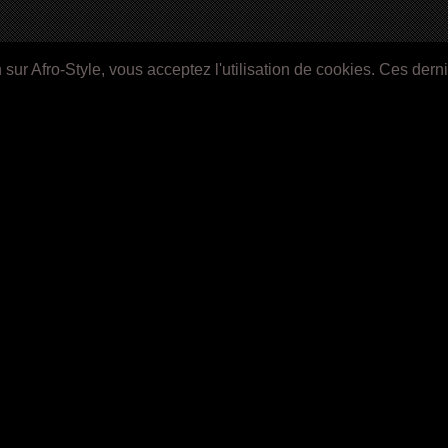
ur Afro-Style, vous acceptez l'utilisation de cookies. Ces dern
nformation
NEWS
Langue:
courrier électronique:
Français
English
LE ROYAUME D’ORÏSHA
Español
(2027)
Recruteme
-
Recherch