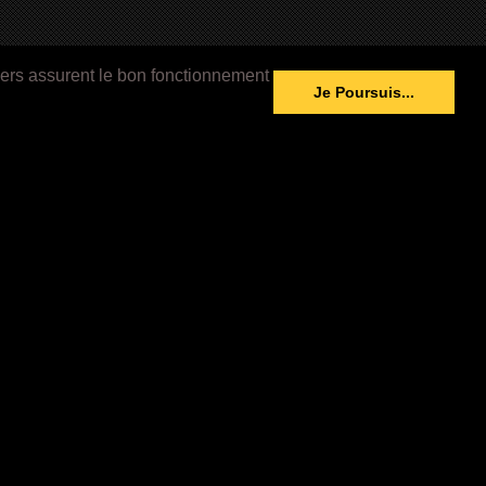
iers assurent le bon fonctionnement
Je Poursuis...
Méta Sphère
72 HEURES (2026)
BELOW (2026)
-
Nous Contacter
-
Qui Sommes nous?
nt:
-
Site Map
e de Stage