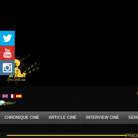
CHRONIQUE CINÉ
ARTICLE CINÉ
INTERVIEW CINÉ
SÉRI