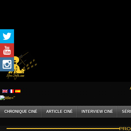
CHRONIQUE CINÉ
ARTICLE CINÉ
INTERVIEW CINÉ
SÉRI