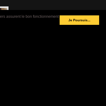
iers assurent le bon fonctionnement
Je Poursuis...
LAM
Méta Sphère
72 HEURES (2026)
BELOW (2026)
-
Nous Contacter