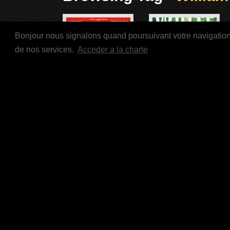
Bonjour nous signalons quand poursuivant votre navigation s
de nos services.
Acceder a la charte
LA VIE DE CHÂTEAU (2017)
WHITE MATERIAL (2008)
Articles récents
Lettre d’i
LE ROYAUME D’ORÏSHA (2027)
Adresse de 
IS GOD IS (2026)
LES VACANCES DE GOLO &
RITCHIE (2026)