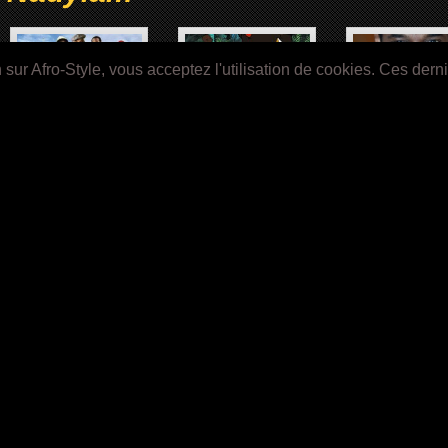
ur Afro-Style, vous acceptez l'utilisation de cookies. Ces dern
LES ENFANTS DU PAYS
KIRIKOU ET LA SORCIÈRE
WILLIAM NADY
(2006)
(1998)
nformation
NEWS
Langue:
courrier électronique:
Français
English
LE ROYAUME D’ORÏSHA
Español
(2027)