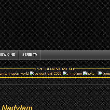
IEW CINÉ
SÉRIE TV
m Nadylam