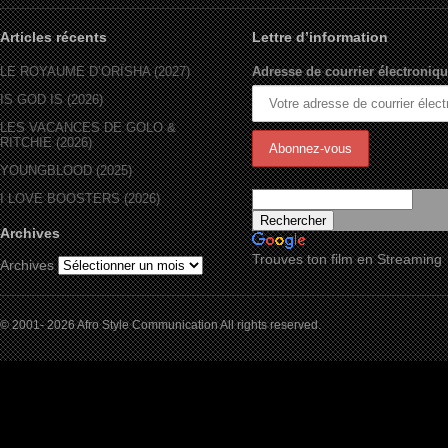
Articles récents
Lettre d’information
LE ROYAUME D’ORÏSHA (2027)
Adresse de courrier électroniqu
IS GOD IS (2026)
LES VACANCES DE GOLO &
RITCHIE (2026)
YOUNGBLOOD (2025)
I LOVE BOOSTERS (2026)
Archives
Trouves ton film en Streaming
Archives
© 2001- 2026 Afro Style Communication All rights reserved.