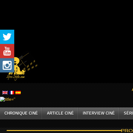
CHRONIQUE CINÉ
ARTICLE CINÉ
INTERVIEW CINÉ
SÉRI