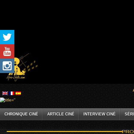
CHRONIQUE CINÉ
ARTICLE CINÉ
INTERVIEW CINÉ
SÉRI