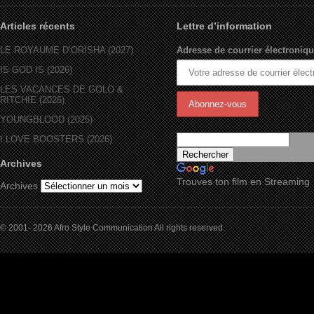
Articles récents
Lettre d’information
LE ROYAUME D’ORÏSHA (2027)
Adresse de courrier électroniqu
IS GOD IS (2026)
LES VACANCES DE GOLO &
RITCHIE (2026)
YOUNGBLOOD (2025)
I LOVE BOOSTERS (2026)
Archives
Trouves ton film en Streaming
Archives
© 2001- 2026 Afro Style Communication All rights reserved.