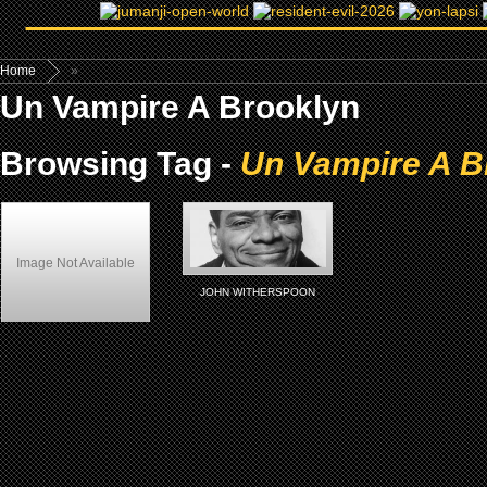
Home
»
Un Vampire A Brooklyn
Browsing Tag -
Un Vampire A B
Image Not Available
JOHN WITHERSPOON
Un Vampire A Brooklyn (1995)