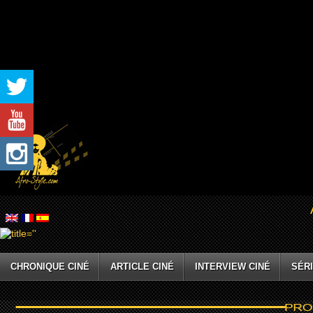
CHRONIQUE CINÉ
ARTICLE CINÉ
INTERVIEW CINÉ
SÉRI