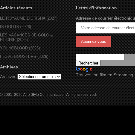
Articles récents
Lettre d’information
LE ROYAUME D’ORÏSHA (2027)
Adresse de courrier électroniqu
IS GOD IS (2026)
LES VACANCES DE GOLO &
RITCHIE (2026)
YOUNGBLOOD (2025)
I LOVE BOOSTERS (2026)
Archives
Trouves ton film en Streaming
Archives
© 2001- 2026 Afro Style Communication All rights reserved.