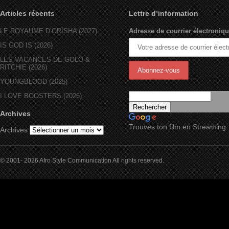
Articles récents
Lettre d’information
LE ROYAUME D’ORÏSHA (2027)
Adresse de courrier électroniqu
IS GOD IS (2026)
LES VACANCES DE GOLO &
RITCHIE (2026)
YOUNGBLOOD (2025)
I LOVE BOOSTERS (2026)
Archives
Trouves ton film en Streaming
Archives
© 2001- 2026 Afro Style Communication All rights reserved.