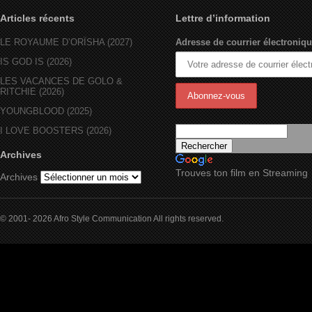
Articles récents
Lettre d’information
LE ROYAUME D’ORÏSHA (2027)
Adresse de courrier électroniqu
IS GOD IS (2026)
LES VACANCES DE GOLO &
RITCHIE (2026)
YOUNGBLOOD (2025)
I LOVE BOOSTERS (2026)
Archives
Trouves ton film en Streaming
Archives
© 2001- 2026 Afro Style Communication All rights reserved.