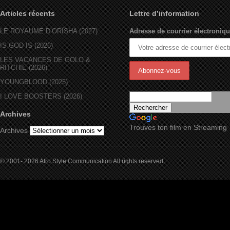
Articles récents
Lettre d’information
LE ROYAUME D’ORÏSHA (2027)
Adresse de courrier électroniqu
IS GOD IS (2026)
LES VACANCES DE GOLO &
RITCHIE (2026)
YOUNGBLOOD (2025)
I LOVE BOOSTERS (2026)
Archives
Trouves ton film en Streaming
Archives
© 2001- 2026 Afro Style Communication All rights reserved.