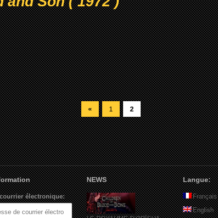
 and Son ( 1972 )
«
1
2
nformation
NEWS
Langue:
courrier électronique:
Français
English