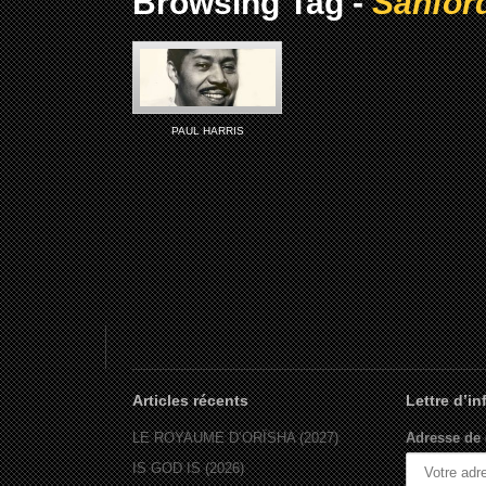
Browsing Tag -
Sanford
PAUL HARRIS
Articles récents
Lettre d’i
LE ROYAUME D’ORÏSHA (2027)
Adresse de 
IS GOD IS (2026)