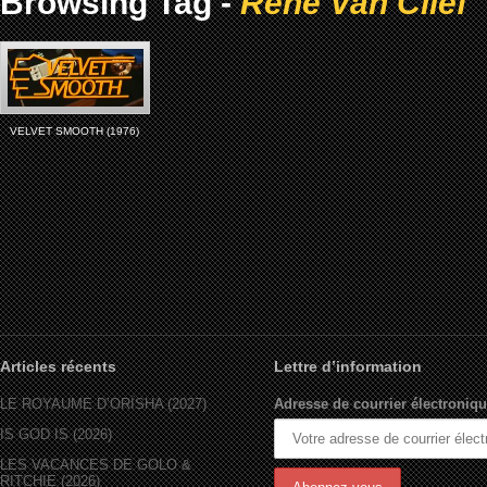
Browsing Tag -
Rene Van Clief
VELVET SMOOTH (1976)
Articles récents
Lettre d’information
LE ROYAUME D’ORÏSHA (2027)
Adresse de courrier électroniqu
IS GOD IS (2026)
LES VACANCES DE GOLO &
RITCHIE (2026)