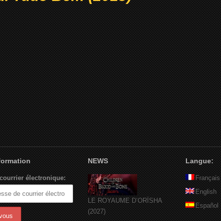
nformation
NEWS
Langue:
courrier électronique:
Français
English
LE ROYAUME D’ORÏSHA
Español
(2027)