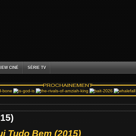
IEW CINÉ
SÉRIE TV
15)
ui Tudo Bem (2015)