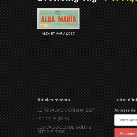
ALDA ET MARIA (2015)
Articles récents
Lettre d’i
LE ROYAUME D’ORÏSHA (2027)
Adresse de 
IS GOD IS (2026)
LES VACANCES DE GOLO &
RITCHIE (2026)