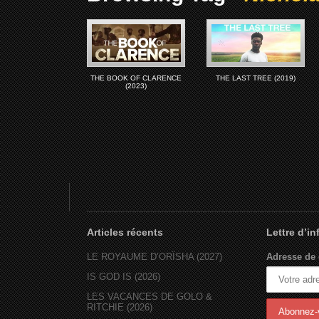
THE BOOK OF CLARENCE
THE LAST TREE (2019)
(2023)
Articles récents
Lettre d’i
LE ROYAUME D’ORÏSHA (2027)
Adresse de 
IS GOD IS (2026)
LES VACANCES DE GOLO &
RITCHIE (2026)