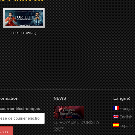
FOR LIFE (2020-)
nformation
NEWS
Langue:
courrier électronique:
Français
English
LE ROYAUME D’ORÏSHA
Español
(2027)