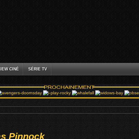
IEW CINÉ
SÉRIE TV
as Pinnock