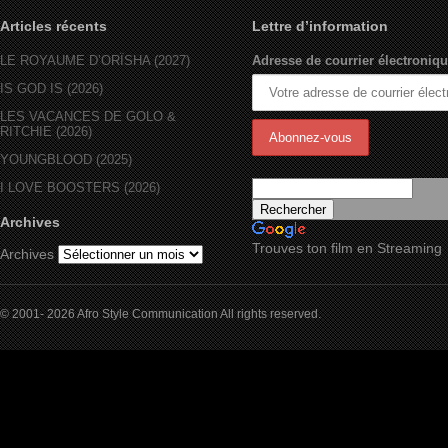
Articles récents
Lettre d’information
LE ROYAUME D’ORÏSHA (2027)
Adresse de courrier électroniqu
IS GOD IS (2026)
LES VACANCES DE GOLO &
RITCHIE (2026)
YOUNGBLOOD (2025)
I LOVE BOOSTERS (2026)
Archives
Trouves ton film en Streaming
Archives
© 2001- 2026 Afro Style Communication All rights reserved.