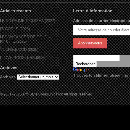
Articles récents
Lettre d’information
LE ROYAUME D’ORÏSHA (2027)
Adresse de courrier électroniqu
IS GOD IS (2026)
LES VACANCES DE GOLO &
RITCHIE (2026)
YOUNGBLOOD (2025)
I LOVE BOOSTERS (2026)
Archives
Trouves ton film en Streaming
Archives
© 2001- 2026 Afro Style Communication All rights reserved.