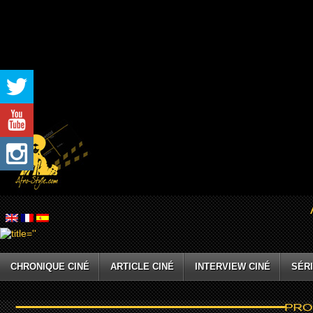
CHRONIQUE CINÉ
ARTICLE CINÉ
INTERVIEW CINÉ
SÉRI