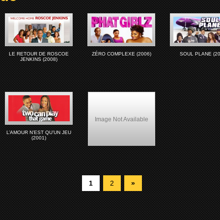
LE RETOUR DE ROSCOE
ZÉRO COMPLEXE (2006)
SOUL PLANE (20
JENKINS (2008)
Image Not Available
L’AMOUR N’EST QU’UN JEU
(2001)
Mo’ Nique
1
2
»