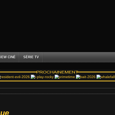
IEW CINÉ
SÉRIE TV
que