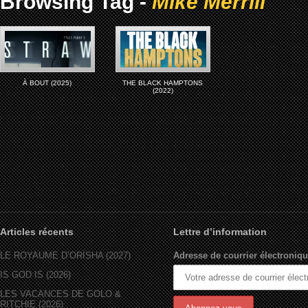
Browsing Tag -
Mike Merrill
À BOUT (2025)
THE BLACK HAMPTONS
(2022)
Articles récents
Lettre d’information
LE ROYAUME D’ORÏSHA (2027)
Adresse de courrier électroniqu
IS GOD IS (2026)
LES VACANCES DE GOLO &
RITCHIE (2026)