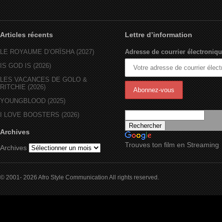
Articles récents
Lettre d’information
LE ROYAUME D’ORÏSHA (2027)
Adresse de courrier électroniqu
IS GOD IS (2026)
LES VACANCES DE GOLO &
RITCHIE (2026)
YOUNGBLOOD (2025)
I LOVE BOOSTERS (2026)
Archives
Trouves ton film en Streaming
Archives
© 2001- 2026 Afro Style Communication All rights reserved.