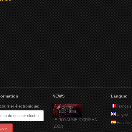
nformation
NEWS
Langue:
courrier électronique:
Français
English
LE ROYAUME D’ORÏSHA
Español
(2027)