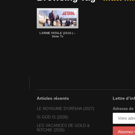
L’ARME FATALE (2016-) –
Série Tv
Articles récents
Lettre d’i
LE ROYAUME D’ORÏSHA (2027)
Adresse de 
IS GOD IS (2026)
LES VACANCES DE GOLO &
RITCHIE (2026)