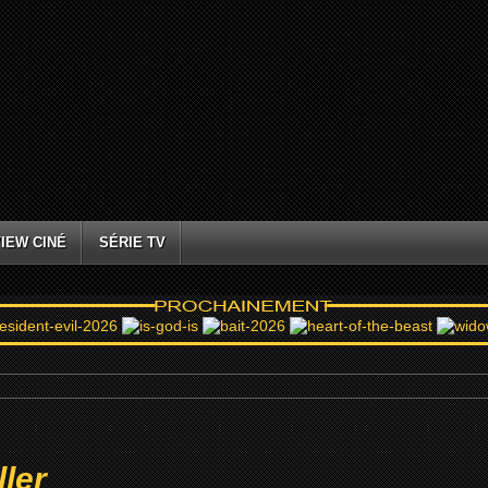
IEW CINÉ
SÉRIE TV
ller