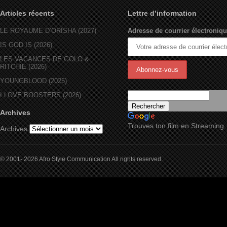
Articles récents
Lettre d’information
LE ROYAUME D’ORÏSHA (2027)
Adresse de courrier électroniqu
IS GOD IS (2026)
LES VACANCES DE GOLO &
RITCHIE (2026)
YOUNGBLOOD (2025)
I LOVE BOOSTERS (2026)
Archives
Trouves ton film en Streaming
Archives
© 2001- 2026 Afro Style Communication All rights reserved.