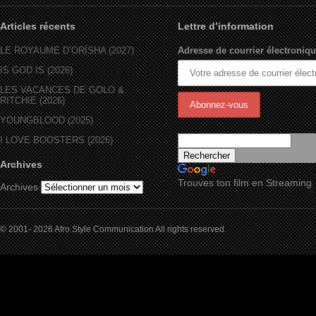
Articles récents
Lettre d’information
LE ROYAUME D’ORÏSHA (2027)
Adresse de courrier électroniqu
IS GOD IS (2026)
LES VACANCES DE GOLO &
RITCHIE (2026)
YOUNGBLOOD (2025)
I LOVE BOOSTERS (2026)
Archives
Trouves ton film en Streaming
Archives
© 2001- 2026 Afro Style Communication All rights reserved.