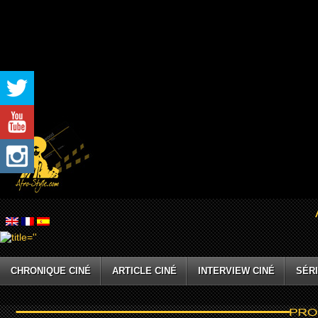
CHRONIQUE CINÉ
ARTICLE CINÉ
INTERVIEW CINÉ
SÉRI