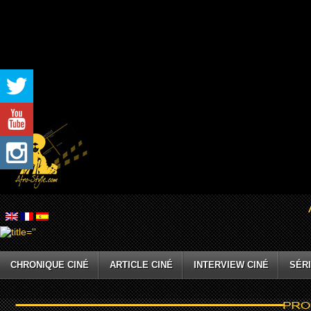
CHRONIQUE CINÉ
ARTICLE CINÉ
INTERVIEW CINÉ
SÉRI