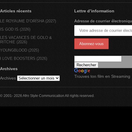
Articles récents
Lettre d’information
LE ROYAUME D’ORÏSHA (2027)
Adresse de courrier électroniqu
IS GOD IS (2026)
LES VACANCES DE GOLO &
RITCHIE (2026)
YOUNGBLOOD (2025)
I LOVE BOOSTERS (2026)
Archives
Trouves ton film en Streaming
Archives
© 2001- 2026 Afro Style Communication All rights reserved.