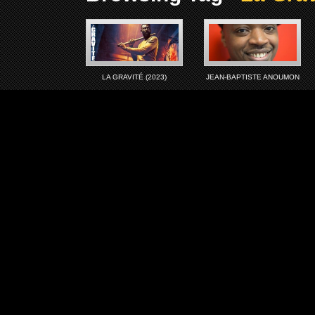
LA GRAVITÉ (2023)
JEAN-BAPTISTE ANOUMON
Articles récents
Lettre d’i
LE ROYAUME D’ORÏSHA (2027)
Adresse de 
IS GOD IS (2026)
LES VACANCES DE GOLO &
RITCHIE (2026)