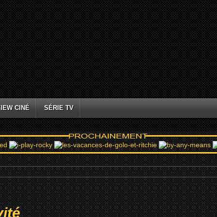
IEW CINÉ
SÉRIE TV
ité