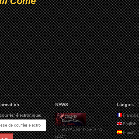
om Come
nformation
NEWS
Langue:
courrier électronique:
Français
English
LE ROYAUME D’ORÏSHA
Español
(2027)