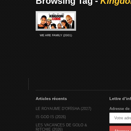
Browsing Tag -
Kingd
WE ARE FAMILY (2001)
Articles récents
Lettre d’i
LE ROYAUME D’ORÏSHA (2027)
Adresse de 
IS GOD IS (2026)
LES VACANCES DE GOLO &
RITCHIE (2026)