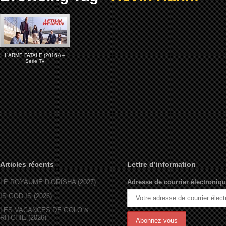
L’ARME FATALE (2016-) –
Série Tv
Articles récents
Lettre d’information
LE ROYAUME D’ORÏSHA (2027)
Adresse de courrier électroniqu
IS GOD IS (2026)
LES VACANCES DE GOLO &
RITCHIE (2026)