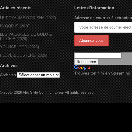
Articles récents
Lettre d’information
LE ROYAUME D’ORÏSHA (2027)
Adresse de courrier électroniqu
IS GOD IS (2026)
LES VACANCES DE GOLO &
RITCHIE (2026)
YOUNGBLOOD (2025)
I LOVE BOOSTERS (2026)
Archives
Trouves ton film en Streaming
Archives
© 2001- 2026 Afro Style Communication All rights reserved.