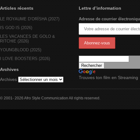
Articles récents
Lettre d’information
LE ROYAUME D’ORÏSHA (2027)
Adresse de courrier électroniqu
IS GOD IS (2026)
LES VACANCES DE GOLO &
RITCHIE (2026)
YOUNGBLOOD (2025)
I LOVE BOOSTERS (2026)
Archives
Trouves ton film en Streaming
Archives
© 2001- 2026 Afro Style Communication All rights reserved.