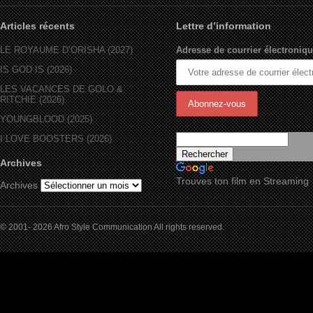
Articles récents
Lettre d’information
LE ROYAUME D’ORÏSHA (2027)
Adresse de courrier électroniqu
IS GOD IS (2026)
LES VACANCES DE GOLO &
RITCHIE (2026)
YOUNGBLOOD (2025)
I LOVE BOOSTERS (2026)
Archives
Trouves ton film en Streaming
Archives
© 2001- 2026 Afro Style Communication All rights reserved.