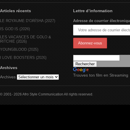
Articles récents
Lettre d’information
LE ROYAUME D’ORÏSHA (2027)
Adresse de courrier électroniqu
IS GOD IS (2026)
LES VACANCES DE GOLO &
RITCHIE (2026)
YOUNGBLOOD (2025)
I LOVE BOOSTERS (2026)
Archives
Trouves ton film en Streaming
Archives
© 2001- 2026 Afro Style Communication All rights reserved.