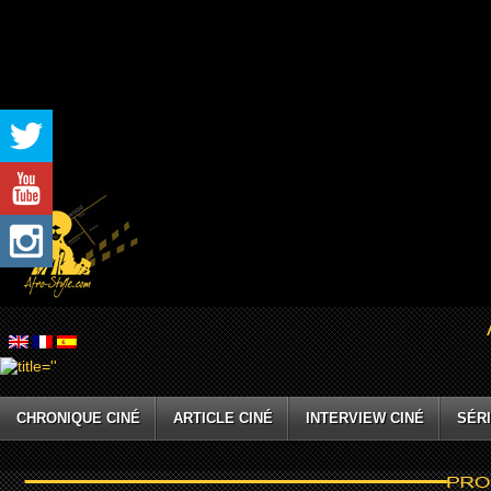
CHRONIQUE CINÉ
ARTICLE CINÉ
INTERVIEW CINÉ
SÉRI