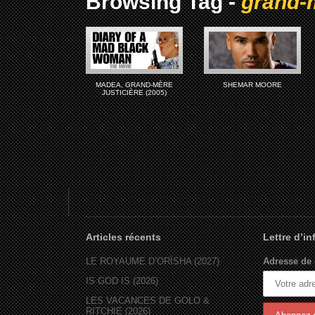
Browsing Tag -
grand-m
MADEA, GRAND-MÈRE
SHEMAR MOORE
JUSTICIÈRE (2005)
Articles récents
Lettre d’i
LE ROYAUME D’ORÏSHA (2027)
Adresse de 
IS GOD IS (2026)
LES VACANCES DE GOLO &
RITCHIE (2026)