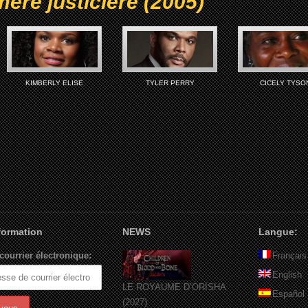
ère justicière (2005)
KIMBERLY ELISE
TYLER PERRY
CICELY TYSO
nformation
NEWS
Langue:
courrier électronique:
Français
English
LE ROYAUME D’ORÏSHA
Español
(2027)