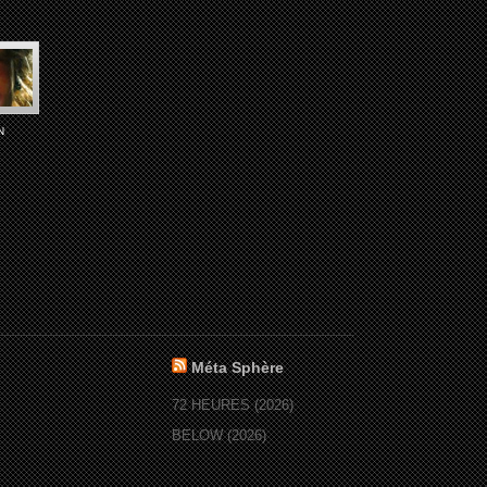
N
Méta Sphère
72 HEURES (2026)
BELOW (2026)